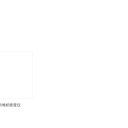
料堆积密度仪