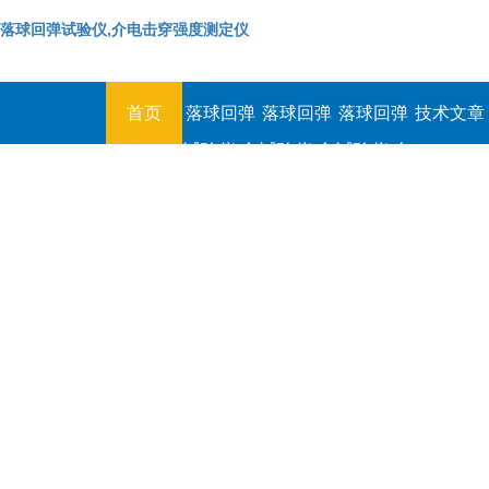
落球回弹试验仪,介电击穿强度测定仪
首页
落球回弹
落球回弹
落球回弹
技术文章
试验仪,介
试验仪,介
试验仪,介
电击穿强
电击穿强
电击穿强
度测定仪
度测定仪
度测定仪