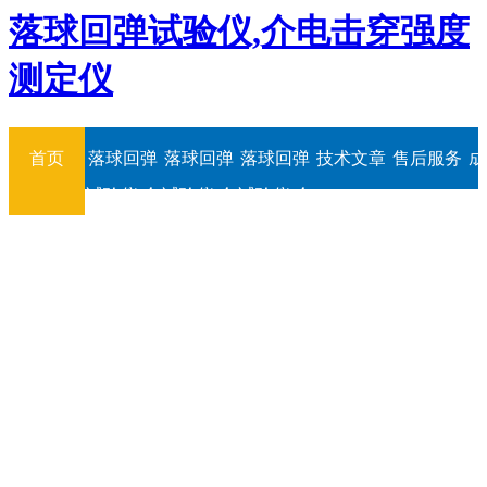
落球回弹试验仪,介电击穿强度
测定仪
首页
落球回弹
落球回弹
落球回弹
技术文章
售后服务
成
试验仪,介
试验仪,介
试验仪,介
电击穿强
电击穿强
电击穿强
度测定仪
度测定仪
度测定仪