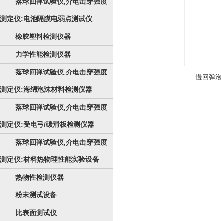
落球回弹试验仪,介电击穿强度
测定仪:电池隔膜电弱点测试仪
橡胶塑料检测仪器
力学性能检测仪器
落球回弹试验仪,介电击穿强度
慢回弹
测定仪:海绵泡沫材料检测仪器
落球回弹试验仪,介电击穿强度
测定仪:受电弓/碳滑板检测仪器
落球回弹试验仪,介电击穿强度
测定仪:材料热物理性能实验设备
热物性检测仪器
粉末测试设备
比表面测试仪