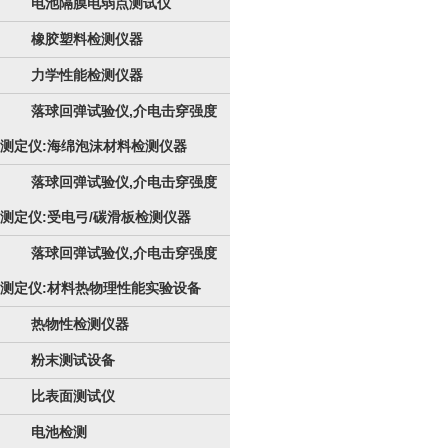
电池隔膜电弱点测试仪
橡胶塑料检测仪器
力学性能检测仪器
落球回弹试验仪,介电击穿强度
测定仪:海绵泡沫材料检测仪器
落球回弹试验仪,介电击穿强度
测定仪:受电弓/碳滑板检测仪器
落球回弹试验仪,介电击穿强度
测定仪:材料热物理性能实验设备
热物性检测仪器
粉末测试设备
比表面测试仪
电池检测